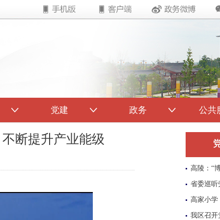
党建
政务
公共
 不断提升产业能级
高陵：“
省委巡听
高家小学
我区召开