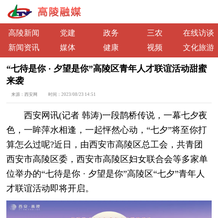
高陵新闻
党建
政务
三农
在线访谈
新闻资讯
媒体
健康
视频
文化旅游
“七待是你 · 夕望是你”高陵区青年人才联谊活动甜蜜
来袭
来源：
西安网
时间：
2023/08/23 14:51
西安网讯(记者 韩涛)一段鹊桥传说，一幕七夕夜
色，一眸萍水相逢，一起怦然心动，“七夕”将至你打
算怎么过呢?近日，由西安市高陵区总工会，共青团
西安市高陵区委，西安市高陵区妇女联合会等多家单
位举办的“七待是你 · 夕望是你”高陵区“七夕”青年人
才联谊活动即将开启。